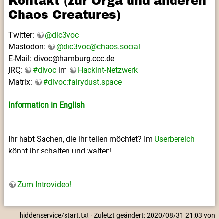
Kontakt (zur Orga und anderen
Chaos Creatures)
Twitter:
@dic3voc
Mastodon:
@dic3voc@chaos.social
E-Mail: divoc@hamburg.ccc.de
IRC
:
#divoc
im
Hackint-Netzwerk
Matrix:
#divoc:fairydust.space
Information in English
Ihr habt Sachen, die ihr teilen möchtet? Im
Userbereich
könnt ihr schalten und walten!
Zum Introvideo!
hiddenservice/start.txt
· Zuletzt geändert: 2020/08/31 21:03 von